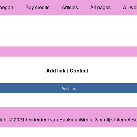
oegen
Buy credits
Articles
All pages
All we
Add link
Contact
Add link
ight © 2021 Onderdeel van
BaakmanMedia
&
Vrolijk Internet S