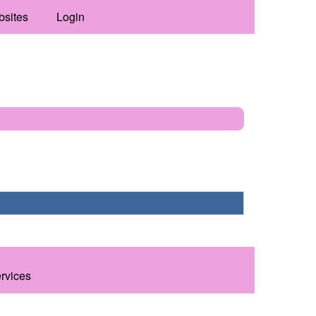
bsites
Login
ervices